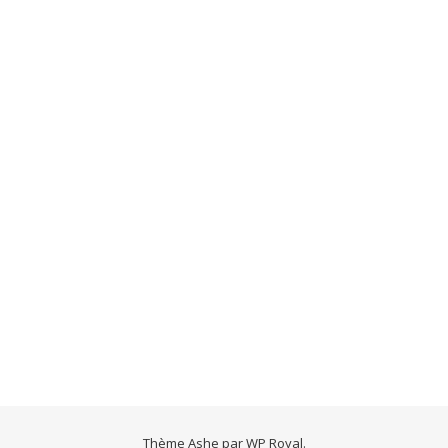
Thème Ashe par
WP Royal
.